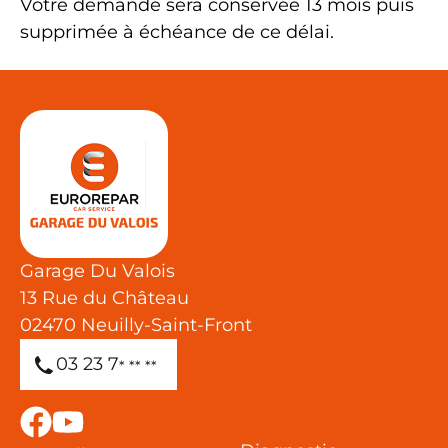
Votre demande sera conservée 13 mois puis
supprimée à échéance de ce délai.
Garage Du Valois
13 Rue du Château
02470
Neuilly-Saint-Front
03 23 7
* ** **